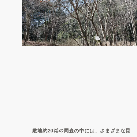
敷地約20㌶の同森の中には、さまざまな昆