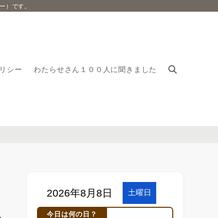
ー）です。
リシー
わたらせさん１００人に聞きました
今日は何の日？