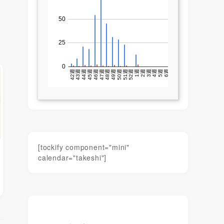
[tockify component="mini"
calendar="takeshi"]