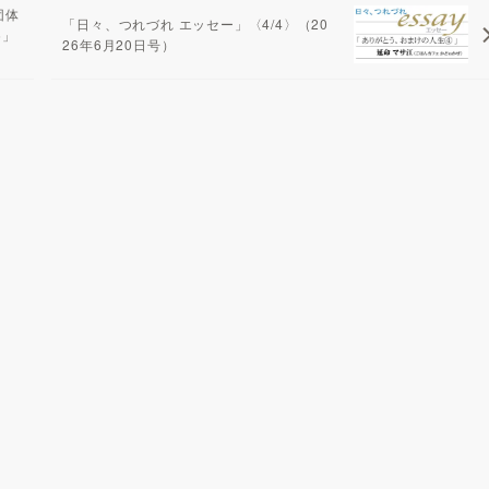
団体
「日々、つれづれ エッセー」〈4/4〉（20
6」
26年6月20日号）