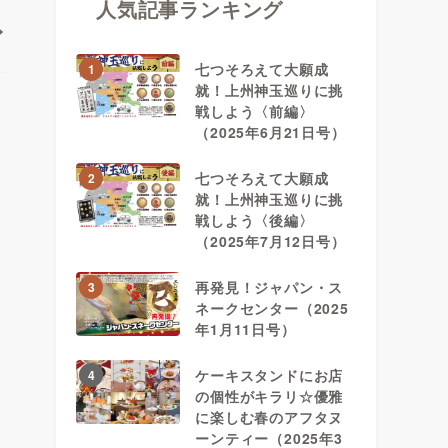
人気記事ランキング
七つそろえて大願成
1
就！上州神玉巡りに挑
戦しよう〈前編〉
（2025年6月21日号）
七つそろえて大願成
2
就！上州神玉巡りに挑
戦しよう〈後編〉
（2025年7月12日号）
再発見！ジャパン・ス
3
ネークセンター（2025
年1月11日号）
ケーキスタンドにお店
4
の個性がキラリ☆優雅
に楽しむ春のアフタヌ
ーンティー（2025年3