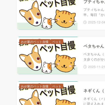
プティちゃ
プティちゃん
半。毎日『か
2025-12-0
わが家のペット自慢
ペット
ペタちゃん
ペタちゃん（
タ歩くのがか
2025-11-2
わが家のペット自慢
ペット
ネギくん（
ネギくん（♂
に迎え入れま