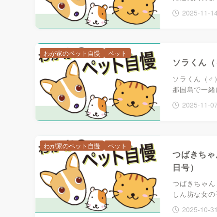
2025-11-1
わが家のペット自慢
ペット
ソラくん（
ソラくん（♂
那国島で一緒
2025-11-0
わが家のペット自慢
ペット
つばきちゃ
日号）
つばきちゃん
しん坊な女の
2025-10-3