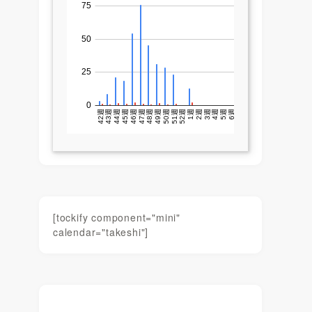
[tockify component="mini"
calendar="takeshi"]