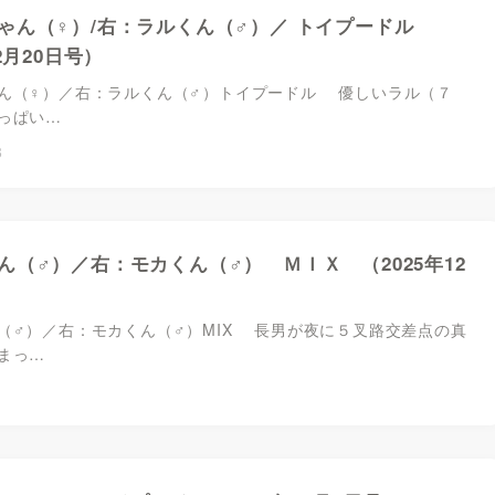
ゃん（♀）/右：ラルくん（♂）／ トイプードル
12月20日号）
ん（♀）／右：ラルくん（♂）トイプードル 優しいラル（７
っぱい…
8
ん（♂）／右：モカくん（♂） ＭＩＸ （2025年12
（♂）／右：モカくん（♂）MIX 長男が夜に５叉路交差点の真
まっ…
1