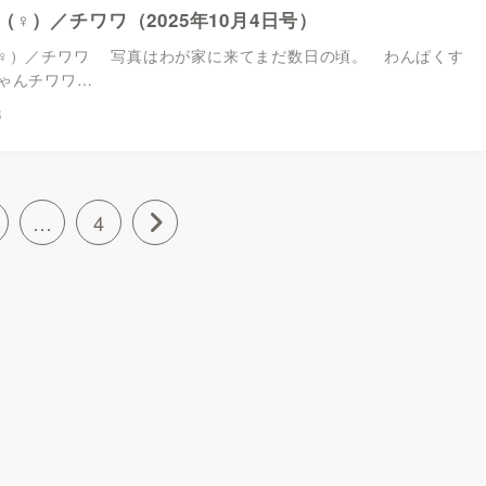
（♀）／チワワ（2025年10月4日号）
♀）／チワワ 写真はわが家に来てまだ数日の頃。 わんぱくす
ゃんチワワ…
6
…
4