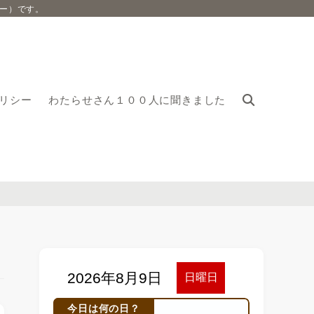
ー）です。
リシー
わたらせさん１００人に聞きました
今日は何の日？