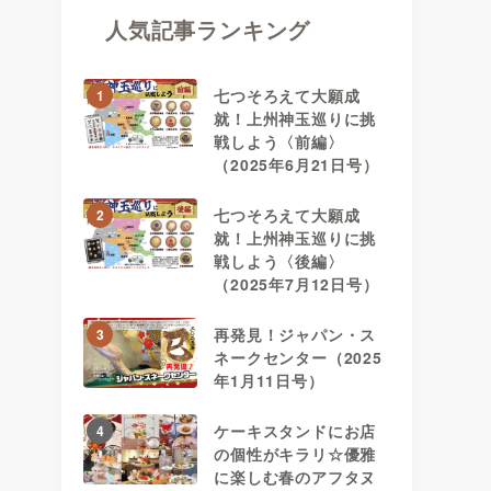
人気記事ランキング
七つそろえて大願成
1
就！上州神玉巡りに挑
戦しよう〈前編〉
（2025年6月21日号）
七つそろえて大願成
2
就！上州神玉巡りに挑
戦しよう〈後編〉
（2025年7月12日号）
再発見！ジャパン・ス
3
ネークセンター（2025
年1月11日号）
ケーキスタンドにお店
4
の個性がキラリ☆優雅
に楽しむ春のアフタヌ