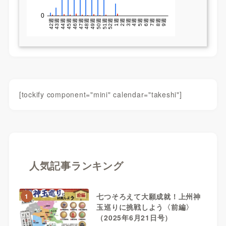
[tockify component="mini" calendar="takeshi"]
人気記事ランキング
七つそろえて大願成就！上州神
1
玉巡りに挑戦しよう〈前編〉
（2025年6月21日号）