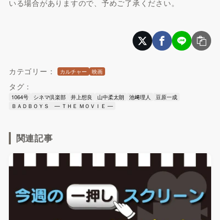
いる場合がありますので、予めご了承ください。
カテゴリー：
カルチャー
映画
タグ：
1064号
シネマ倶楽部
井上想良
山中柔太朗
池﨑理人
豆原一成
ＢＡＤＢＯＹＳ — ＴＨＥ ＭＯＶＩＥ —
関連記事