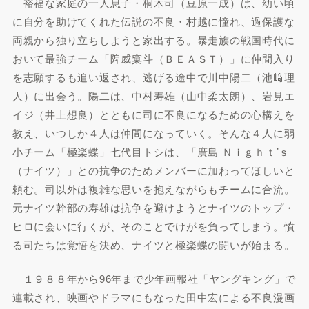
裕福な家庭の一人息子・桐木司（豆原一成）は、幼い頃
に自分を助けてくれた伝説の不良・村越に憧れ、過保護な
両親から独り立ちしようと家出する。暴走族の戦国時代に
おいて最強チーム「陴威窠斗（ＢＥＡＳＴ）」に仲間入り
を志願するも追い返され、逃げる途中で川中陽二（池﨑理
人）に出会う。陽二は、中村寿雄（山中柔太朗）、岩見エ
イジ（井上想良）とともに司に不良になるための心構えを
教え、いつしか４人は仲間になっていく。そんな４人に弱
小チーム「極楽蝶」七代目トシは、「廣島 Ｎｉｇｈｔ’ｓ
（ナイツ）」との抗争のためメンバーに加わってほしいと
頼む。司以外は複雑な思いを抱えながらもチームに合流。
元ナイツ幹部の寿雄は抗争を避けようとナイツのトップ・
ヒロに会いに行くが、そのことでけがを負ってしまう。憤
る司たちは覚悟を決め、ナイツと極楽蝶の闘いが始まる。
１９８８年から96年まで少年画報社「ヤングキング」で
連載され、映画やドラマにもなった田中宏による不良漫画