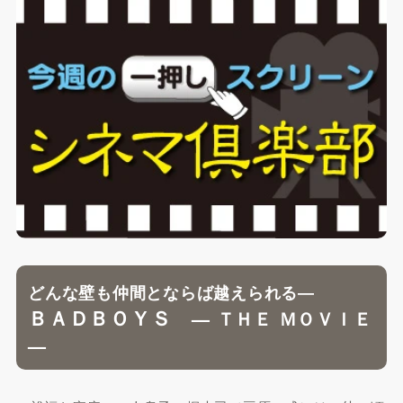
どんな壁も仲間とならば越えられる―
ＢＡＤＢＯＹＳ
— ＴＨＥ ＭＯＶＩＥ
—