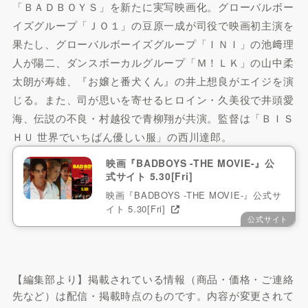
「ＢＡＤＢＯＹＳ」を新たに実写映画化。グローバルボー
イズグループ「ＪＯ１」の豆原一成が司役で映画初主演を
果たし、グローバルボーイズグループ「ＩＮＩ」の池﨑理
人が陽二、ダンスボーカルグループ「Ｍ！ＬＫ」の山中柔
太朗が寿雄、『お嬢と番犬くん』の井上想良がエイジを演
じる。また、司が思いを寄せるヒロイン・久美役で井頭愛
海、伝説の不良・村越役で青柳翔が共演。監督は「ＢＩＳ
ＨＵ 世界でいちばん優しい服」の西川達郎。
映画『BADBOYS -THE MOVIE-』公
式サイト 5.30[Fri]
映画『BADBOYS -THE MOVIE-』公式サ
イト 5.30[Fri]
公式サイト
【編集部より】掲載されている情報（商品・価格・ご連絡
先など）は配信・掲載時点のものです。内容が変更されて