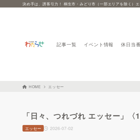
決め手は、誘客引力！ 桐生市・みどり市（一部エリアを除く）
記事一覧
イベント情報
休日当
HOME
エッセー
「日々、つれづれ エッセー」〈1/
2026-07-02
エッセー