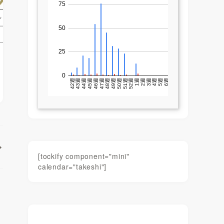
[tockify component="mini"
calendar="takeshi"]