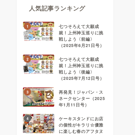
人気記事ランキング
七つそろえて大願成
1
就！上州神玉巡りに挑
戦しよう〈前編〉
（2025年6月21日号）
七つそろえて大願成
2
就！上州神玉巡りに挑
戦しよう〈後編〉
（2025年7月12日号）
再発見！ジャパン・ス
3
ネークセンター（2025
年1月11日号）
ケーキスタンドにお店
4
の個性がキラリ☆優雅
に楽しむ春のアフタヌ