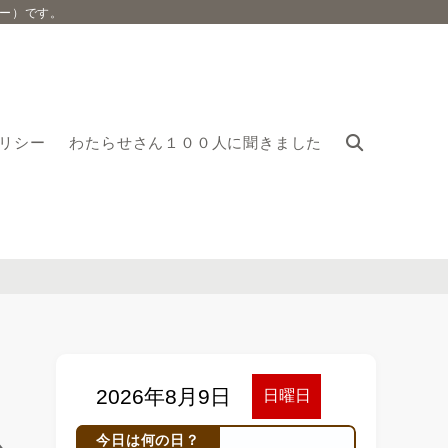
ー）です。
リシー
わたらせさん１００人に聞きました
今日は何の日？