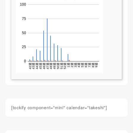
[tockify component="mini" calendar="takeshi"]