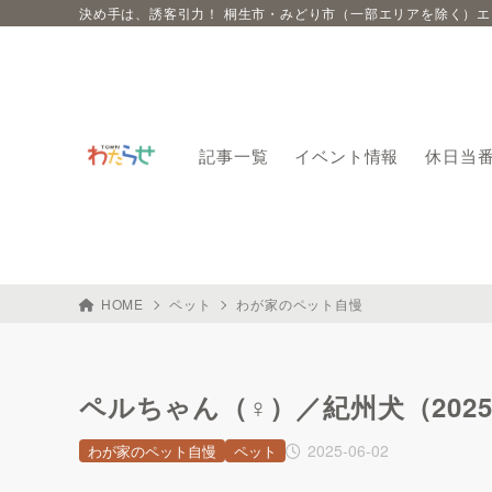
決め手は、誘客引力！ 桐生市・みどり市（一部エリアを除く）
記事一覧
イベント情報
休日当
HOME
ペット
わが家のペット自慢
ペルちゃん（♀）／紀州犬（2025
2025-06-02
わが家のペット自慢
ペット