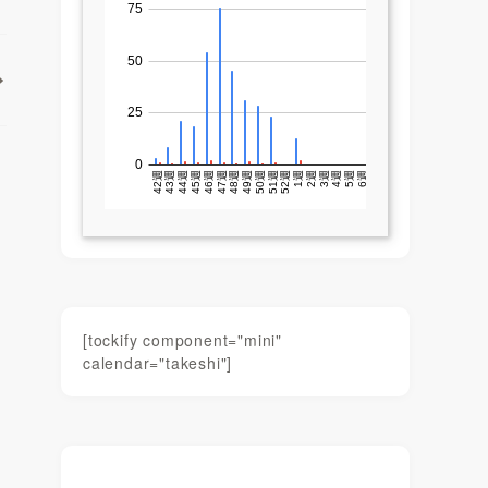
[tockify component="mini"
calendar="takeshi"]