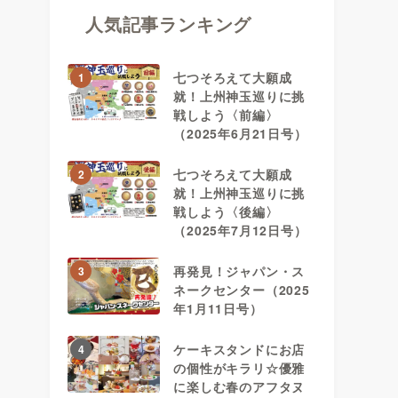
人気記事ランキング
七つそろえて大願成
1
就！上州神玉巡りに挑
戦しよう〈前編〉
（2025年6月21日号）
七つそろえて大願成
2
就！上州神玉巡りに挑
戦しよう〈後編〉
（2025年7月12日号）
再発見！ジャパン・ス
3
ネークセンター（2025
年1月11日号）
ケーキスタンドにお店
4
の個性がキラリ☆優雅
に楽しむ春のアフタヌ