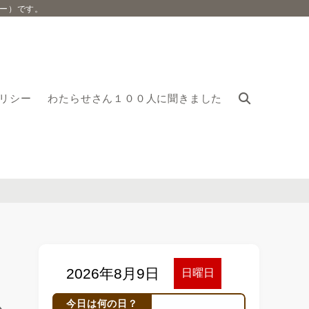
ー）です。
リシー
わたらせさん１００人に聞きました
今日は何の日？