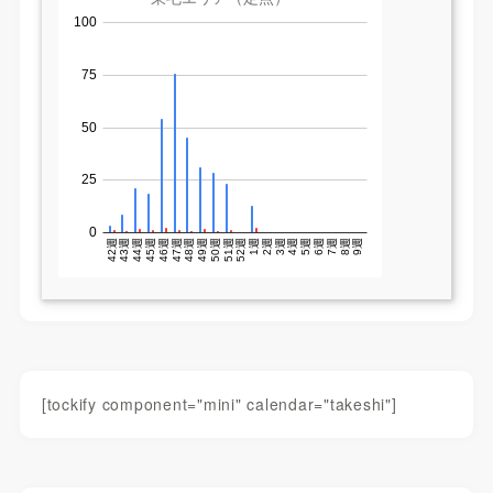
[tockify component="mini" calendar="takeshi"]