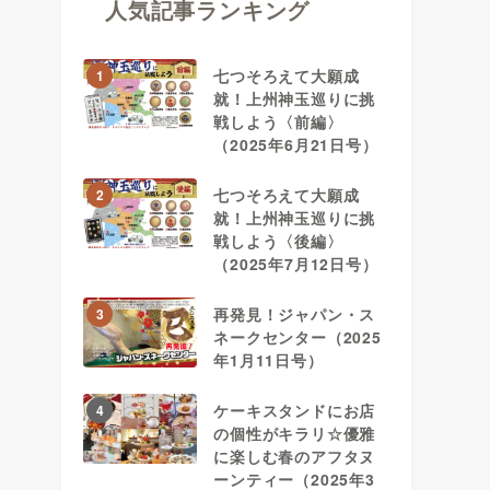
人気記事ランキング
七つそろえて大願成
1
就！上州神玉巡りに挑
戦しよう〈前編〉
（2025年6月21日号）
七つそろえて大願成
2
就！上州神玉巡りに挑
戦しよう〈後編〉
（2025年7月12日号）
再発見！ジャパン・ス
3
ネークセンター（2025
年1月11日号）
ケーキスタンドにお店
4
の個性がキラリ☆優雅
に楽しむ春のアフタヌ
ーンティー（2025年3