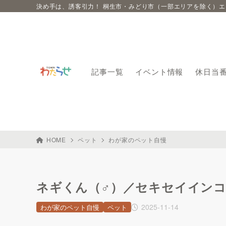
決め手は、誘客引力！ 桐生市・みどり市（一部エリアを除く）
記事一覧
イベント情報
休日当
HOME
ペット
わが家のペット自慢
ネギくん（♂）／セキセイインコ（2
2025-11-14
わが家のペット自慢
ペット