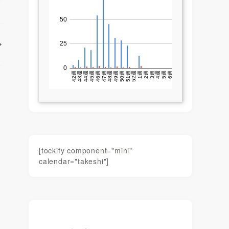
[tockify component="mini"
calendar="takeshi"]