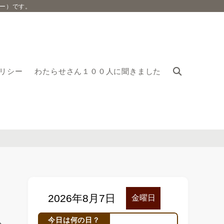
ー）です。
リシー
わたらせさん１００人に聞きました
今日は何の日？