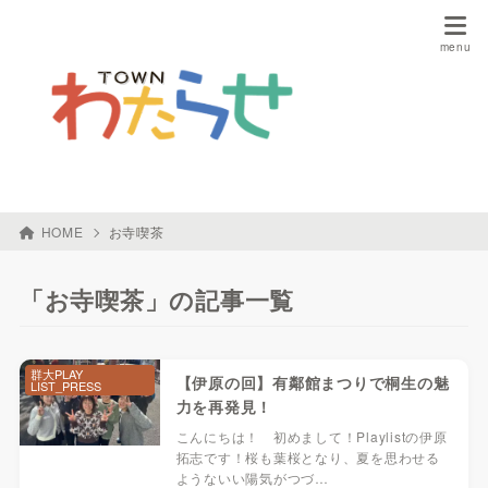
HOME
お寺喫茶
「お寺喫茶」の記事一覧
群大PLAY
【伊原の回】有鄰館まつりで桐生の魅
LIST_PRESS
力を再発見！
こんにちは！ 初めまして！Playlistの伊原
拓志です！桜も葉桜となり、夏を思わせる
ようないい陽気がつづ…