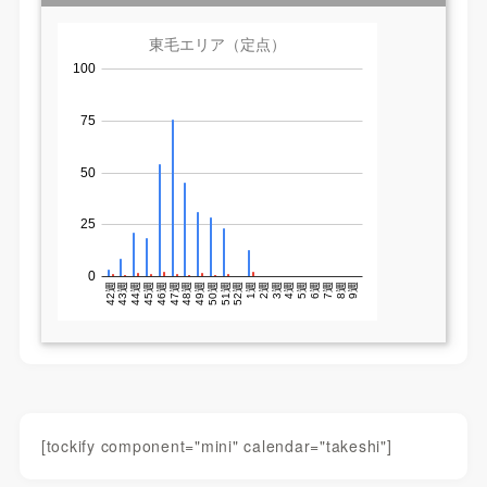
[tockify component="mini" calendar="takeshi"]