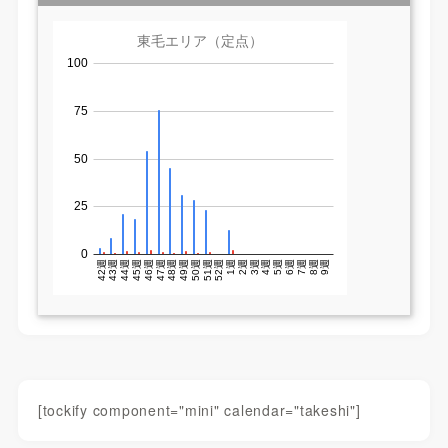
[tockify component="mini" calendar="takeshi"]