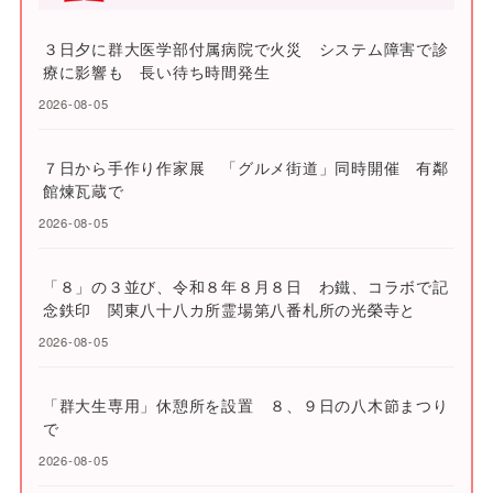
３日夕に群大医学部付属病院で火災 システム障害で診
療に影響も 長い待ち時間発生
2026-08-05
７日から手作り作家展 「グルメ街道」同時開催 有鄰
館煉瓦蔵で
2026-08-05
「８」の３並び、令和８年８月８日 わ鐵、コラボで記
念鉄印 関東八十八カ所霊場第八番札所の光榮寺と
2026-08-05
「群大生専用」休憩所を設置 ８、９日の八木節まつり
で
2026-08-05