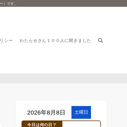
ー）です。
リシー
わたらせさん１００人に聞きました
今日は何の日？