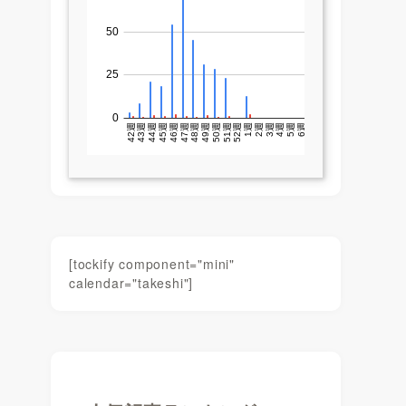
[tockify component="mini"
calendar="takeshi"]