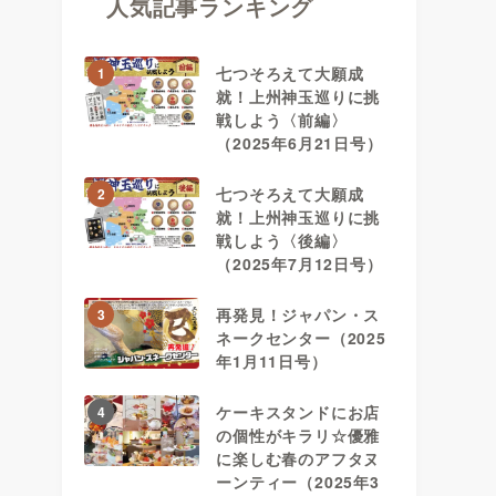
人気記事ランキング
七つそろえて大願成
1
就！上州神玉巡りに挑
戦しよう〈前編〉
（2025年6月21日号）
七つそろえて大願成
2
就！上州神玉巡りに挑
戦しよう〈後編〉
（2025年7月12日号）
再発見！ジャパン・ス
3
ネークセンター（2025
年1月11日号）
ケーキスタンドにお店
4
の個性がキラリ☆優雅
に楽しむ春のアフタヌ
ーンティー（2025年3