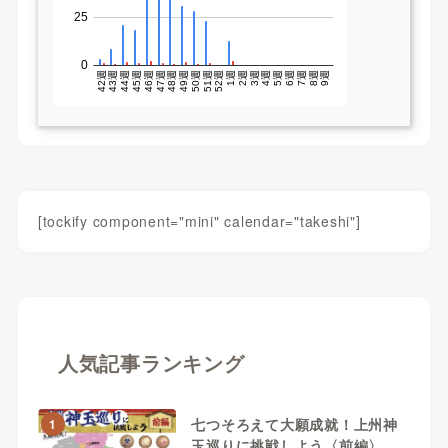
[tockify component="mini" calendar="takeshi"]
人気記事ランキング
七つそろえて大願成就！上州神
1
玉巡りに挑戦しよう〈前編〉