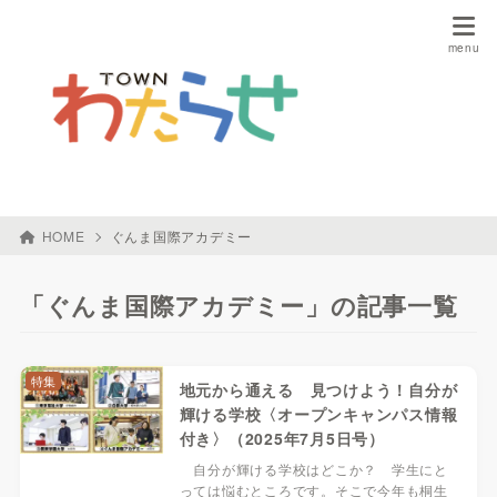
HOME
ぐんま国際アカデミー
「ぐんま国際アカデミー」の記事一覧
特集
地元から通える 見つけよう！自分が
輝ける学校〈オープンキャンパス情報
付き〉（2025年7月5日号）
自分が輝ける学校はどこか？ 学生にと
っては悩むところです。そこで今年も桐生