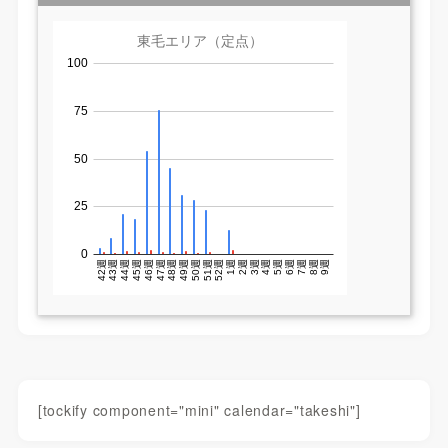
[tockify component="mini" calendar="takeshi"]