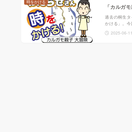
時をかける
「カルガモ
過去の桐生タ
かける」。今回
2025-06-1