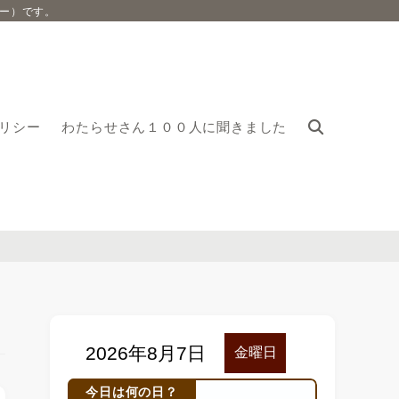
ー）です。
リシー
わたらせさん１００人に聞きました
今日は何の日？