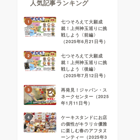
人気記事ランキング
七つそろえて大願成
1
就！上州神玉巡りに挑
戦しよう〈前編〉
（2025年6月21日号）
七つそろえて大願成
2
就！上州神玉巡りに挑
戦しよう〈後編〉
（2025年7月12日号）
再発見！ジャパン・ス
3
ネークセンター（2025
年1月11日号）
ケーキスタンドにお店
4
の個性がキラリ☆優雅
に楽しむ春のアフタヌ
ーンティー（2025年3