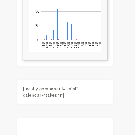
[tockify component="mini"
calendar="takeshi"]