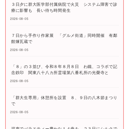
３日夕に群大医学部付属病院で火災 システム障害で診
療に影響も 長い待ち時間発生
2026-08-05
７日から手作り作家展 「グルメ街道」同時開催 有鄰
館煉瓦蔵で
2026-08-05
「８」の３並び、令和８年８月８日 わ鐵、コラボで記
念鉄印 関東八十八カ所霊場第八番札所の光榮寺と
2026-08-05
「群大生専用」休憩所を設置 ８、９日の八木節まつり
で
2026-08-05
混声でバラエティー豊かな１４曲を ２３日にシルクで