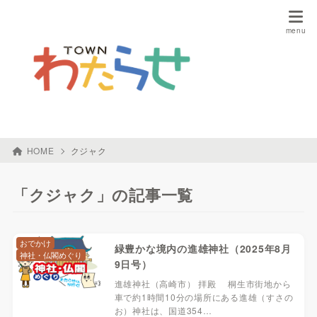
HOME
クジャク
「クジャク」の記事一覧
おでかけ
緑豊かな境内の進雄神社（2025年8月
神社・仏閣めぐり
9日号）
進雄神社（高崎市） 拝殿 桐生市街地から
車で約1時間10分の場所にある進雄（すさの
お）神社は、国道354…