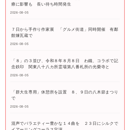
療に影響も 長い待ち時間発生
2026-08-05
７日から手作り作家展 「グルメ街道」同時開催 有鄰
館煉瓦蔵で
2026-08-05
「８」の３並び、令和８年８月８日 わ鐵、コラボで記
念鉄印 関東八十八カ所霊場第八番札所の光榮寺と
2026-08-05
「群大生専用」休憩所を設置 ８、９日の八木節まつり
で
2026-08-05
混声でバラエティー豊かな１４曲を ２３日にシルクで
イアーリングコーラス定演