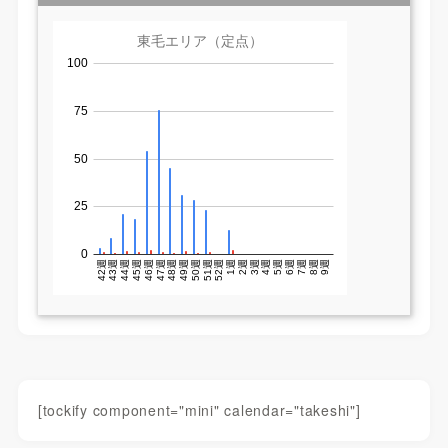
[tockify component="mini" calendar="takeshi"]