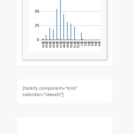
[tockify component="mini"
calendar="takeshi"]