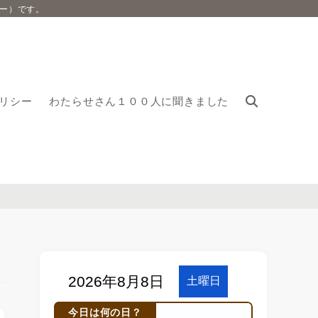
ー）です。
リシー
わたらせさん１００人に聞きました
今日は何の日？