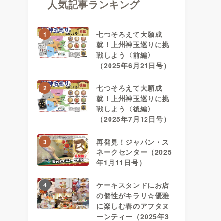
人気記事ランキング
七つそろえて大願成
1
就！上州神玉巡りに挑
戦しよう〈前編〉
（2025年6月21日号）
七つそろえて大願成
2
就！上州神玉巡りに挑
戦しよう〈後編〉
（2025年7月12日号）
再発見！ジャパン・ス
3
ネークセンター（2025
年1月11日号）
ケーキスタンドにお店
4
の個性がキラリ☆優雅
に楽しむ春のアフタヌ
ーンティー（2025年3