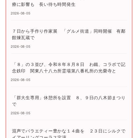
療に影響も 長い待ち時間発生
2026-08-05
７日から手作り作家展 「グルメ街道」同時開催 有鄰
館煉瓦蔵で
2026-08-05
「８」の３並び、令和８年８月８日 わ鐵、コラボで記
念鉄印 関東八十八カ所霊場第八番札所の光榮寺と
2026-08-05
「群大生専用」休憩所を設置 ８、９日の八木節まつり
で
2026-08-05
混声でバラエティー豊かな１４曲を ２３日にシルクで
イアーリングコーラス定演