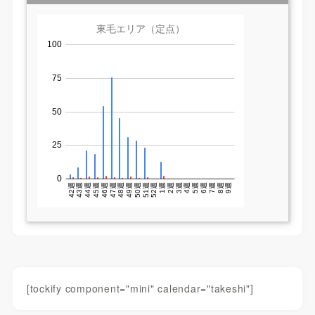
[tockify component="mini" calendar="takeshi"]