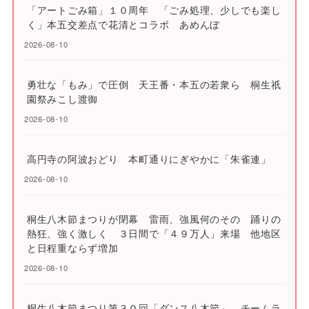
「アートごみ箱」１０周年 「ごみ処理、少しでも楽し
く」本五交差点で花清とコラボ あめんぼ
2026-08-10
勇壮な「もみ」で圧倒 天王番・本五の若衆ら 桐生祇
園祭みこし渡御
2026-08-10
高円寺の阿波おどり 本町通りにぎやかに「朱雀連」
2026-08-10
桐生八木節まつりが閉幕 雷雨、強風何のその 踊りの
熱狂、強く激しく ３日間で「４９万人」来場 他地区
と日程重ならず増加
2026-08-10
桐生八木節まつり第３０回「ダンス八木節」 チームラ