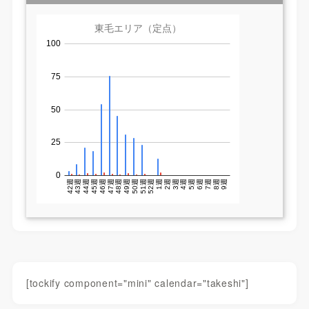
[tockify component="mini" calendar="takeshi"]