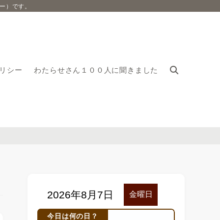
ー）です。
リシー
わたらせさん１００人に聞きました
今日は何の日？