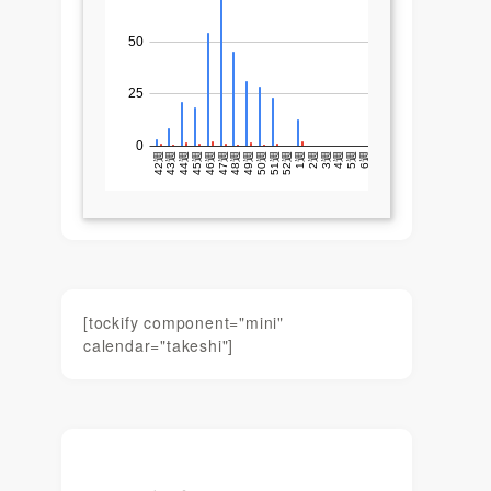
[tockify component="mini"
calendar="takeshi"]