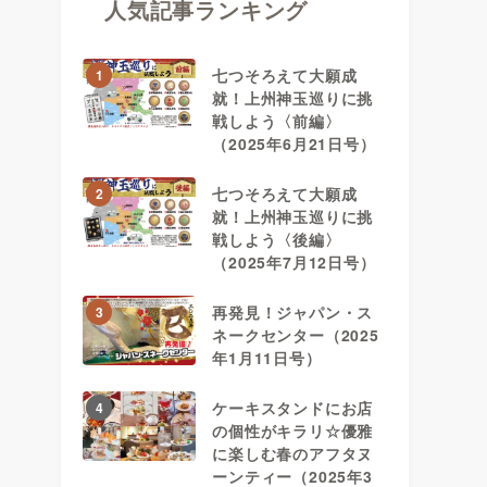
人気記事ランキング
七つそろえて大願成
1
就！上州神玉巡りに挑
戦しよう〈前編〉
（2025年6月21日号）
七つそろえて大願成
2
就！上州神玉巡りに挑
戦しよう〈後編〉
（2025年7月12日号）
再発見！ジャパン・ス
3
ネークセンター（2025
年1月11日号）
ケーキスタンドにお店
4
の個性がキラリ☆優雅
に楽しむ春のアフタヌ
ーンティー（2025年3