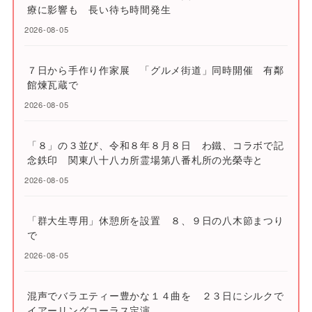
療に影響も 長い待ち時間発生
2026-08-05
７日から手作り作家展 「グルメ街道」同時開催 有鄰
館煉瓦蔵で
2026-08-05
「８」の３並び、令和８年８月８日 わ鐵、コラボで記
念鉄印 関東八十八カ所霊場第八番札所の光榮寺と
2026-08-05
「群大生専用」休憩所を設置 ８、９日の八木節まつり
で
2026-08-05
混声でバラエティー豊かな１４曲を ２３日にシルクで
イアーリングコーラス定演