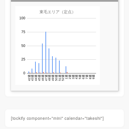
[tockify component="mini" calendar="takeshi"]