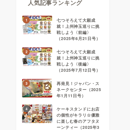
人気記事ランキング
七つそろえて大願成
1
就！上州神玉巡りに挑
戦しよう〈前編〉
（2025年6月21日号）
七つそろえて大願成
2
就！上州神玉巡りに挑
戦しよう〈後編〉
（2025年7月12日号）
再発見！ジャパン・ス
3
ネークセンター（2025
年1月11日号）
ケーキスタンドにお店
4
の個性がキラリ☆優雅
に楽しむ春のアフタヌ
ーンティー（2025年3