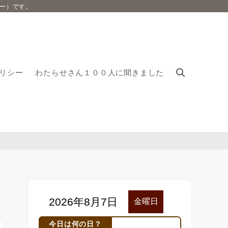
ー）です。
リシー
わたらせさん１００人に聞きました
今日は何の日？