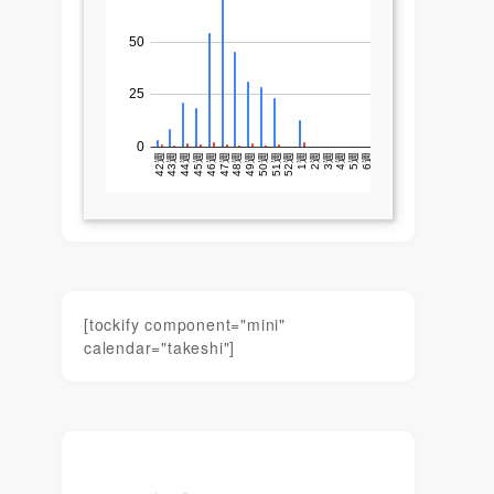
[tockify component="mini"
calendar="takeshi"]