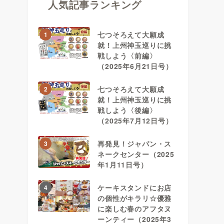
人気記事ランキング
七つそろえて大願成
1
就！上州神玉巡りに挑
戦しよう〈前編〉
（2025年6月21日号）
七つそろえて大願成
2
就！上州神玉巡りに挑
戦しよう〈後編〉
（2025年7月12日号）
再発見！ジャパン・ス
3
ネークセンター（2025
年1月11日号）
ケーキスタンドにお店
4
の個性がキラリ☆優雅
に楽しむ春のアフタヌ
ーンティー（2025年3