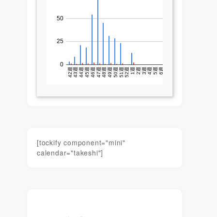
[tockify component="mini"
calendar="takeshi"]