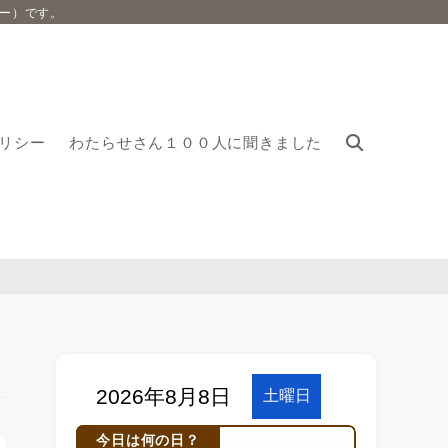
ー）です。
リシー
わたらせさん１００人に聞きました
今日は何の日？