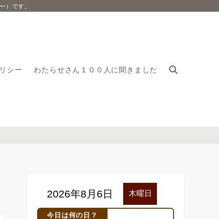
ー）です。
リシー
わたらせさん１００人に聞きました
今日は何の日？