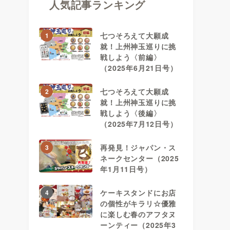
人気記事ランキング
七つそろえて大願成
1
就！上州神玉巡りに挑
戦しよう〈前編〉
（2025年6月21日号）
七つそろえて大願成
2
就！上州神玉巡りに挑
戦しよう〈後編〉
（2025年7月12日号）
再発見！ジャパン・ス
3
ネークセンター（2025
年1月11日号）
ケーキスタンドにお店
4
の個性がキラリ☆優雅
に楽しむ春のアフタヌ
ーンティー（2025年3