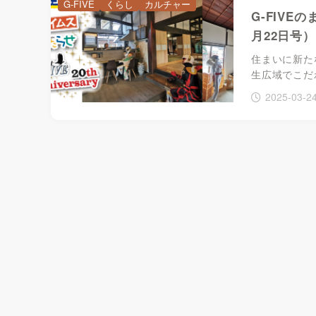
G-FIVE
くらし
カルチャー
G-FIVE
月22日号）
住まいに新た
生広域でこだ
2025-03-2