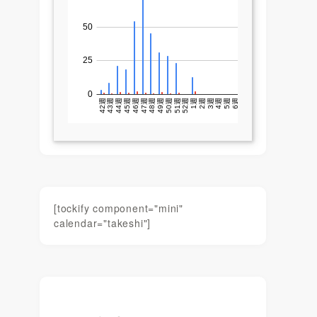
[tockify component="mini"
calendar="takeshi"]