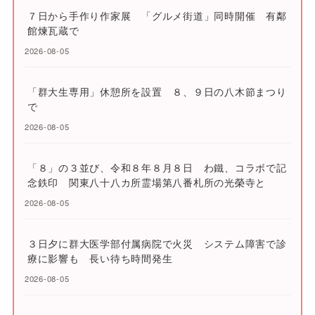
７日から手作り作家展 「グルメ街道」同時開催 有鄰
館煉瓦蔵で
2026-08-05
「群大生専用」休憩所を設置 ８、９日の八木節まつり
で
2026-08-05
「８」の３並び、令和８年８月８日 わ鐵、コラボで記
念鉄印 関東八十八カ所霊場第八番札所の光榮寺と
2026-08-05
３日夕に群大医学部付属病院で火災 システム障害で診
療に影響も 長い待ち時間発生
2026-08-05