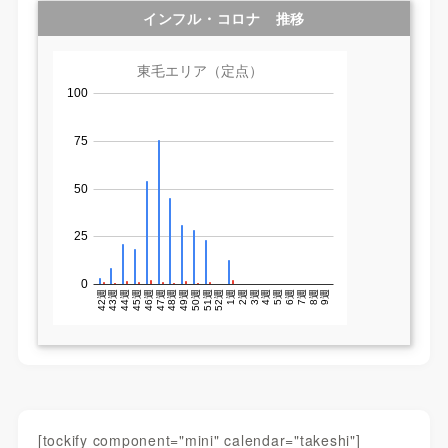
インフル・コロナ 推移
[tockify component="mini" calendar="takeshi"]