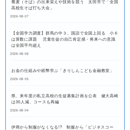
蕎麦（そば）の出来栄えや技術を競う 太田市で「全国
高校生そば打ち大会」
2026-08-07
【全国学力調査】群馬の中３、国語で全国上回る 小６
は算数に課題 児童生徒の自己肯定感・将来への意識
は全国平均超え
2026-08-06
お金の仕組みや紙幣学ぶ「きりしんこども金融教室」
2026-08-05
県、来年度の私立高校の生徒募集計画を公表 健大高崎
は30人減、コースも再編
2026-08-04
伊商から制服がなくなる!? 制服から「ビジネスコー