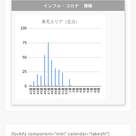
インフル・コロナ 推移
[tockify component="mini" calendar="takeshi"]