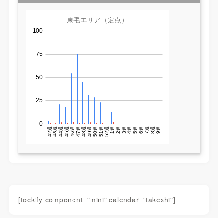
[tockify component="mini" calendar="takeshi"]