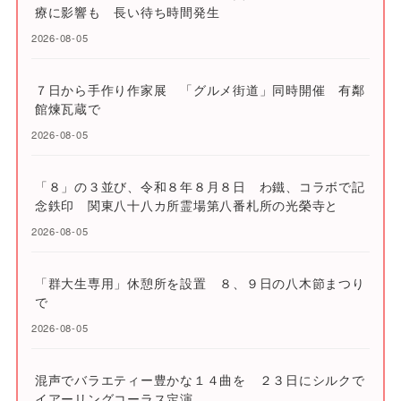
療に影響も 長い待ち時間発生
2026-08-05
７日から手作り作家展 「グルメ街道」同時開催 有鄰
館煉瓦蔵で
2026-08-05
「８」の３並び、令和８年８月８日 わ鐵、コラボで記
念鉄印 関東八十八カ所霊場第八番札所の光榮寺と
2026-08-05
「群大生専用」休憩所を設置 ８、９日の八木節まつり
で
2026-08-05
混声でバラエティー豊かな１４曲を ２３日にシルクで
イアーリングコーラス定演