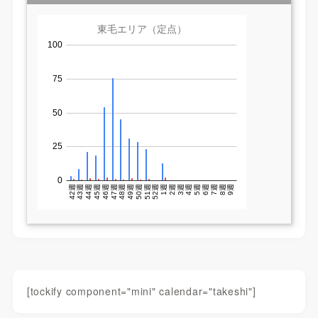
[tockify component="mini" calendar="takeshi"]