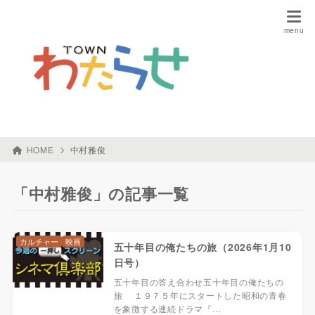
HOME
中村雅俊
「中村雅俊」の記事一覧
カルチャー
映画
五十年目の俺たちの旅（2026年1月10
日号）
五十年目の答え合わせ五十年目の俺たちの
旅 １９７５年にスタートした昭和の青春
を象徴する連続ドラマ『…