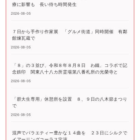
療に影響も 長い待ち時間発生
2026-08-05
７日から手作り作家展 「グルメ街道」同時開催 有鄰
館煉瓦蔵で
2026-08-05
「８」の３並び、令和８年８月８日 わ鐵、コラボで記
念鉄印 関東八十八カ所霊場第八番札所の光榮寺と
2026-08-05
「群大生専用」休憩所を設置 ８、９日の八木節まつり
で
2026-08-05
混声でバラエティー豊かな１４曲を ２３日にシルクで
イアーリングコーラス定演