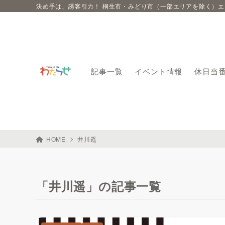
決め手は、誘客引力！ 桐生市・みどり市（一部エリアを除く）
記事一覧
イベント情報
休日当
HOME
井川遥
「井川遥」の記事一覧