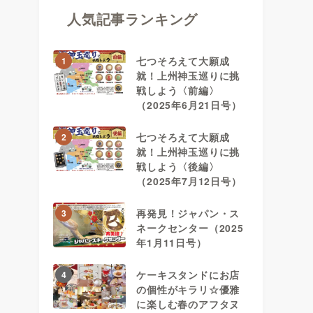
人気記事ランキング
七つそろえて大願成
1
就！上州神玉巡りに挑
戦しよう〈前編〉
（2025年6月21日号）
七つそろえて大願成
2
就！上州神玉巡りに挑
戦しよう〈後編〉
（2025年7月12日号）
再発見！ジャパン・ス
3
ネークセンター（2025
年1月11日号）
ケーキスタンドにお店
4
の個性がキラリ☆優雅
に楽しむ春のアフタヌ