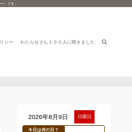
ー）です。
リシー
わたらせさん１００人に聞きました
今日は何の日？