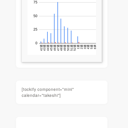
[tockify component="mini"
calendar="takeshi"]