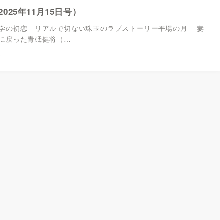
025年11月15日号）
学の初恋―リアルで切ない珠玉のラブストーリー平場の月 妻
に戻った青砥健将（…
4