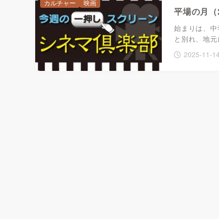
カルチャー
映画
平場の月（2
始まりは、中
と別れ、地元
2025-11-1