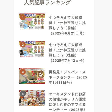
人気記事ランキング
七つそろえて大願成
1
就！上州神玉巡りに挑
戦しよう〈前編〉
（2025年6月21日号）
七つそろえて大願成
2
就！上州神玉巡りに挑
戦しよう〈後編〉
（2025年7月12日号）
再発見！ジャパン・ス
3
ネークセンター（2025
年1月11日号）
ケーキスタンドにお店
4
の個性がキラリ☆優雅
に楽しむ春のアフタヌ
ーンティー（2025年3