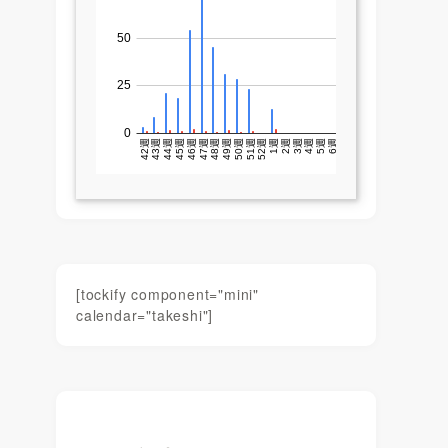
[tockify component="mini"
calendar="takeshi"]