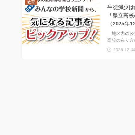
教育
生徒減少は
「県立高校
（2025年
地区内の公立
高校の在り方
2025-12-0