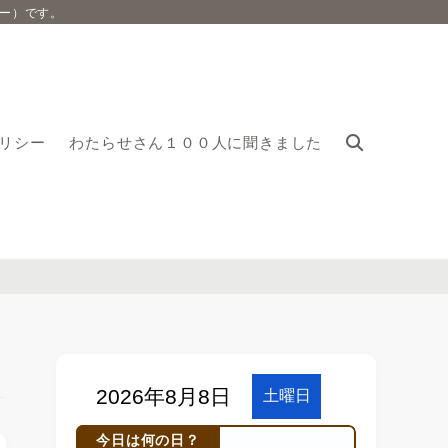
ー）です。
リシー
わたらせさん１００人に聞きました
今日は何の日？