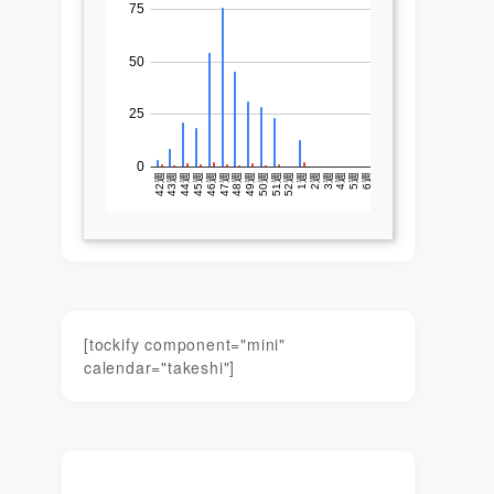
[tockify component="mini"
calendar="takeshi"]