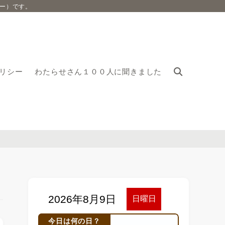
ー）です。
リシー
わたらせさん１００人に聞きました
今日は何の日？