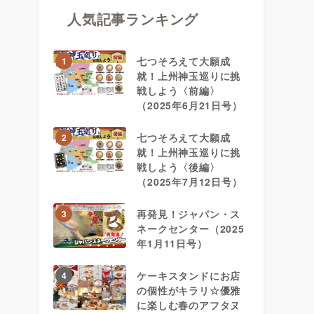
人気記事ランキング
七つそろえて大願成
1
就！上州神玉巡りに挑
戦しよう〈前編〉
（2025年6月21日号）
七つそろえて大願成
2
就！上州神玉巡りに挑
戦しよう〈後編〉
（2025年7月12日号）
再発見！ジャパン・ス
3
ネークセンター（2025
年1月11日号）
ケーキスタンドにお店
4
の個性がキラリ☆優雅
に楽しむ春のアフタヌ