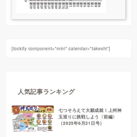
[tockify component="mini" calendar="takeshi"]
人気記事ランキング
七つそろえて大願成就！上州神
1
玉巡りに挑戦しよう〈前編〉
（2025年6月21日号）