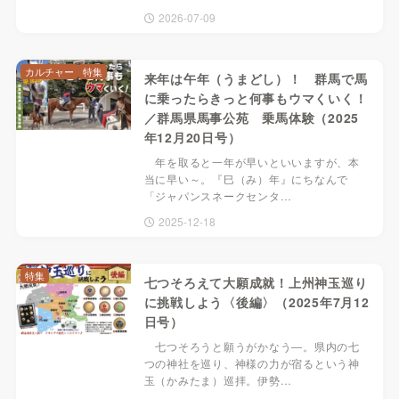
2026-07-09
カルチャー
特集
来年は午年（うまどし）！ 群馬で馬
に乗ったらきっと何事もウマくいく！
／群馬県馬事公苑 乗馬体験（2025
年12月20日号）
年を取ると一年が早いといいますが、本
当に早い～。『巳（み）年』にちなんで
「ジャパンスネークセンタ…
2025-12-18
特集
七つそろえて大願成就！上州神玉巡り
に挑戦しよう〈後編〉（2025年7月12
日号）
七つそろうと願うがかなう―。県内の七
つの神社を巡り、神様の力が宿るという神
玉（かみたま）巡拝。伊勢…