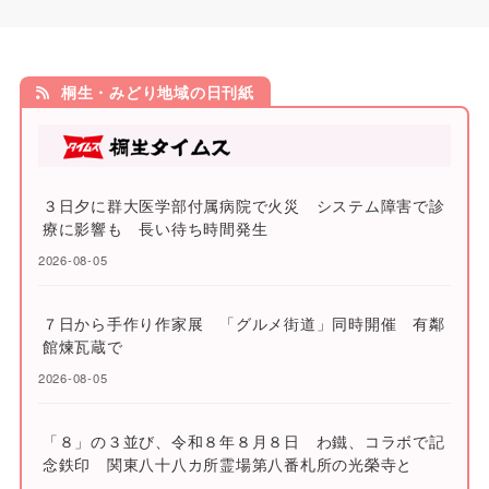
桐生・みどり地域の日刊紙
３日夕に群大医学部付属病院で火災 システム障害で診
療に影響も 長い待ち時間発生
2026-08-05
７日から手作り作家展 「グルメ街道」同時開催 有鄰
館煉瓦蔵で
2026-08-05
「８」の３並び、令和８年８月８日 わ鐵、コラボで記
念鉄印 関東八十八カ所霊場第八番札所の光榮寺と