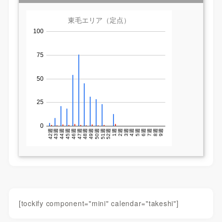
[tockify component="mini" calendar="takeshi"]