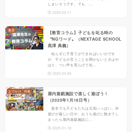
しまいそうです。でも、…
2025-03-11
教育
【教育コラム】子どもを叱る時の
〝NGワード〟（NEXTAGE SCHOOL
髙澤 典義）
叱らずに子育てができればいいのです
が、子どもが言うことを聞かないときはや
はり、つい声を荒らげて叱…
2025-02-09
おでかけ
特集
屋内遊戯施設で楽しく遊ぼう！
（2025年1月18日号）
真冬でも子どもたちは元気いっぱい。外
遊びが厳しい日や、おうち遊びに飽きてし
まったら屋内遊戯施設に…
2025-01-18