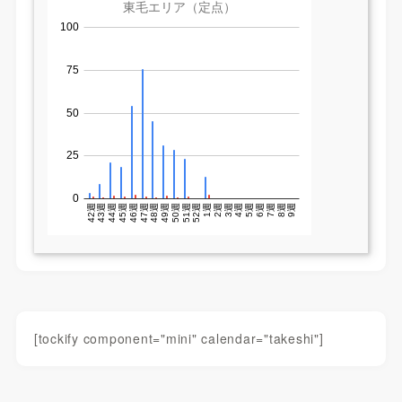
[tockify component="mini" calendar="takeshi"]