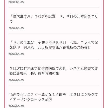
2026-08-05
「群大生専用」休憩所を設置 ８、９日の八木節まつり
で
2026-08-05
「８」の３並び、令和８年８月８日 わ鐵、コラボで記
念鉄印 関東八十八カ所霊場第八番札所の光榮寺と
2026-08-05
３日夕に群大医学部付属病院で火災 システム障害で診
療に影響も 長い待ち時間発生
2026-08-05
混声でバラエティー豊かな１４曲を ２３日にシルクで
イアーリングコーラス定演
2026-08-05