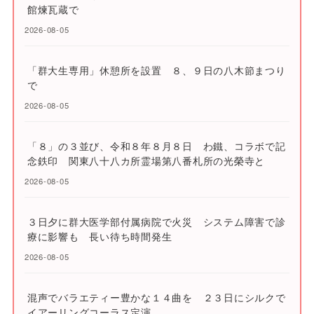
館煉瓦蔵で
2026-08-05
「群大生専用」休憩所を設置 ８、９日の八木節まつり
で
2026-08-05
「８」の３並び、令和８年８月８日 わ鐵、コラボで記
念鉄印 関東八十八カ所霊場第八番札所の光榮寺と
2026-08-05
３日夕に群大医学部付属病院で火災 システム障害で診
療に影響も 長い待ち時間発生
2026-08-05
混声でバラエティー豊かな１４曲を ２３日にシルクで
イアーリングコーラス定演