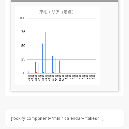
[tockify component="mini" calendar="takeshi"]