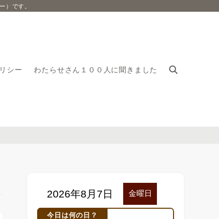
ー）です。
リシー
わたらせさん１００人に聞きました
今日は何の日？