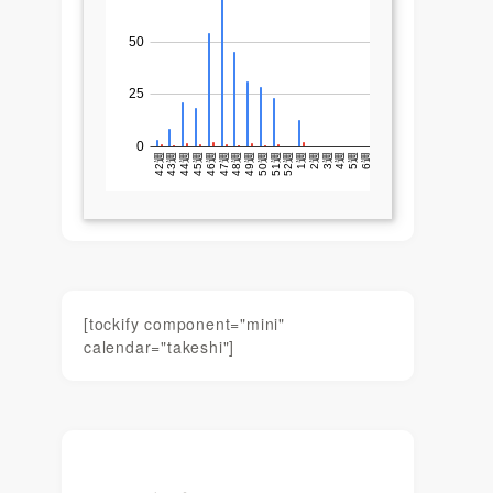
[tockify component="mini"
calendar="takeshi"]