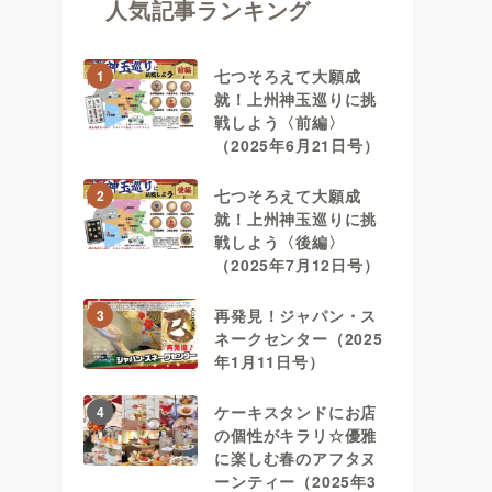
人気記事ランキング
七つそろえて大願成
1
就！上州神玉巡りに挑
戦しよう〈前編〉
（2025年6月21日号）
七つそろえて大願成
2
就！上州神玉巡りに挑
戦しよう〈後編〉
（2025年7月12日号）
再発見！ジャパン・ス
3
ネークセンター（2025
年1月11日号）
ケーキスタンドにお店
4
の個性がキラリ☆優雅
に楽しむ春のアフタヌ
ーンティー（2025年3