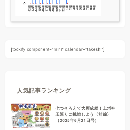
[tockify component="mini" calendar="takeshi"]
人気記事ランキング
七つそろえて大願成就！上州神
1
玉巡りに挑戦しよう〈前編〉
（2025年6月21日号）