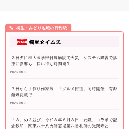
桐生・みどり地域の日刊紙
３日夕に群大医学部付属病院で火災 システム障害で診
療に影響も 長い待ち時間発生
2026-08-05
７日から手作り作家展 「グルメ街道」同時開催 有鄰
館煉瓦蔵で
2026-08-05
「８」の３並び、令和８年８月８日 わ鐵、コラボで記
念鉄印 関東八十八カ所霊場第八番札所の光榮寺と