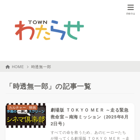
HOME
時透無一郎
「時透無一郎」の記事一覧
カルチャー
映画
劇場版 ＴＯＫＹＯ ＭＥＲ ～走る緊急
救命室～南海ミッション（2025年8月
2日号）
すべての命を救うため、あのヒーローたち
が帰ってくる劇場版 ＴＯＫＹＯ ＭＥＲ ～走