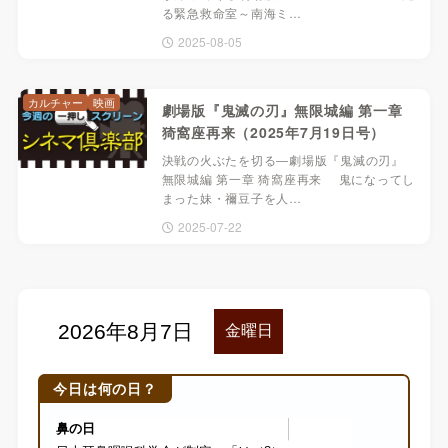
る緊急救命室～南海ミ…
2025-08-05
カルチャー
映画
劇場版『鬼滅の刃』無限城編 第一章
猗窩座再来（2025年7月19日号）
決戦の火ぶたを切る―劇場版『鬼滅の刃』
無限城編 第一章 猗窩座再来 鬼になってし
まった妹・禰豆子を人…
2025-07-22
今日は何の日？