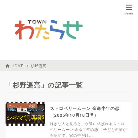
HOME
杉野遥亮
「杉野遥亮」の記事一覧
カルチャー
映画
ストロベリームーン 余命半年の恋
（2025年10月18日号）
好きな人と見ると、永遠に結ばれるストロ
ベリームーン 余命半年の恋 子どもの頃か
ら病弱で、家の中だけ…