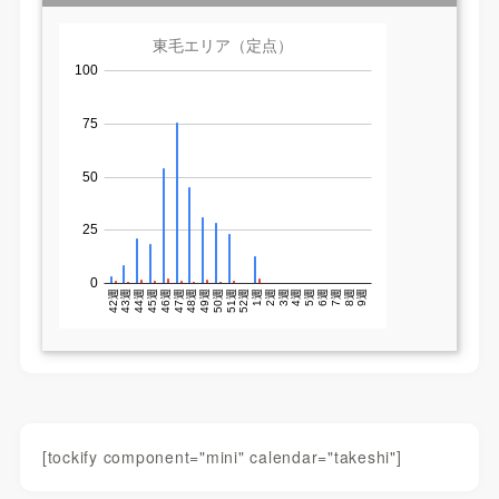
[tockify component="mini" calendar="takeshi"]