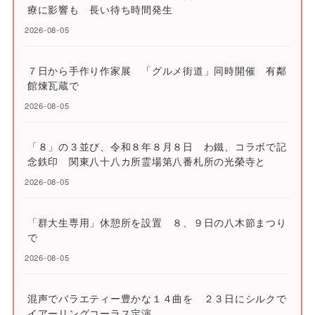
療に影響も 長い待ち時間発生
2026-08-05
７日から手作り作家展 「グルメ街道」同時開催 有鄰
館煉瓦蔵で
2026-08-05
「８」の３並び、令和８年８月８日 わ鐵、コラボで記
念鉄印 関東八十八カ所霊場第八番札所の光榮寺と
2026-08-05
「群大生専用」休憩所を設置 ８、９日の八木節まつり
で
2026-08-05
混声でバラエティー豊かな１４曲を ２３日にシルクで
イアーリングコーラス定演