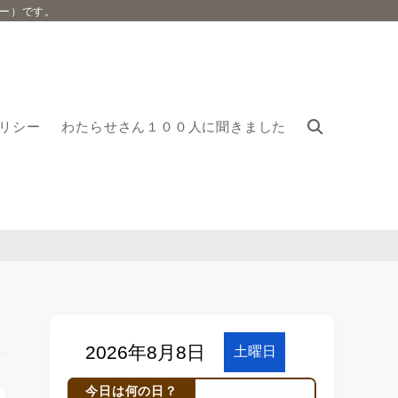
ー）です。
リシー
わたらせさん１００人に聞きました
今日は何の日？