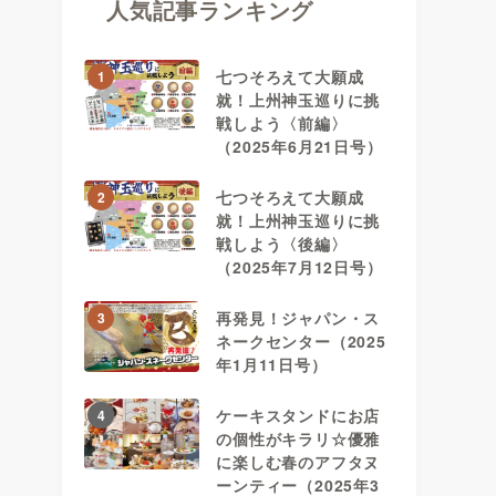
人気記事ランキング
七つそろえて大願成
1
就！上州神玉巡りに挑
戦しよう〈前編〉
（2025年6月21日号）
七つそろえて大願成
2
就！上州神玉巡りに挑
戦しよう〈後編〉
（2025年7月12日号）
再発見！ジャパン・ス
3
ネークセンター（2025
年1月11日号）
ケーキスタンドにお店
4
の個性がキラリ☆優雅
に楽しむ春のアフタヌ
ーンティー（2025年3