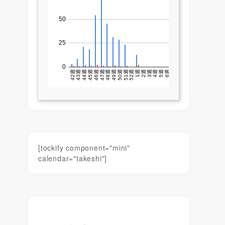
[tockify component="mini"
calendar="takeshi"]