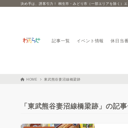
決め手は、誘客引力！ 桐生市・みどり市（一部エリアを除く）
記事一覧
イベント情報
休日当
HOME
東武熊谷妻沼線橋梁跡
「東武熊谷妻沼線橋梁跡」の記事