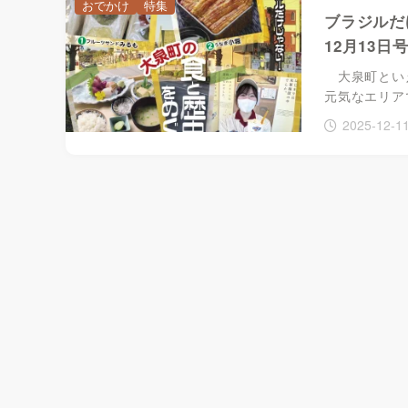
おでかけ
特集
ブラジルだ
12月13日
大泉町といえ
元気なエリア
2025-12-1