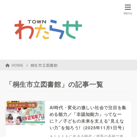
HOME
桐生市立図書館
「桐生市立図書館」の記事一覧
カルチャー
特集
AI時代・変化の激しい社会で注目を集
める能力／「非認知能力」ってなー
に？／子どもの未来を支える“見えな
い力”を知ろう!（2025年11月1日号）
ＡＩとともに生きる時代／群馬の高校で進