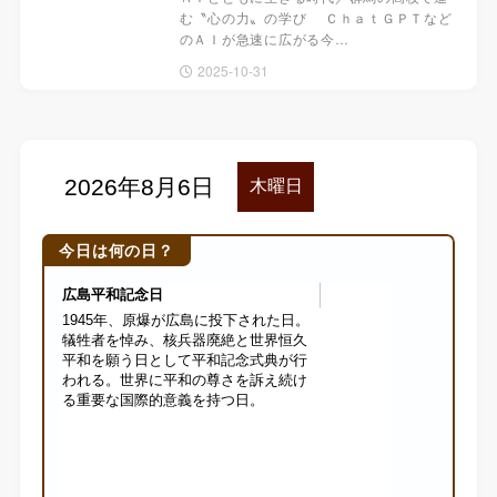
む〝心の力〟の学び ＣｈａｔＧＰＴなど
のＡＩが急速に広がる今…
2025-10-31
今日は何の日？