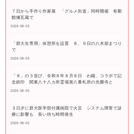
７日から手作り作家展 「グルメ街道」同時開催 有鄰
館煉瓦蔵で
2026-08-05
「群大生専用」休憩所を設置 ８、９日の八木節まつり
で
2026-08-05
「８」の３並び、令和８年８月８日 わ鐵、コラボで記
念鉄印 関東八十八カ所霊場第八番札所の光榮寺と
2026-08-05
３日夕に群大医学部付属病院で火災 システム障害で診
療に影響も 長い待ち時間発生
2026-08-05