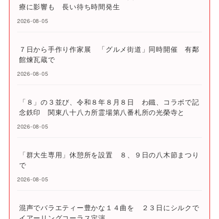
療に影響も 長い待ち時間発生
2026-08-05
７日から手作り作家展 「グルメ街道」同時開催 有鄰
館煉瓦蔵で
2026-08-05
「８」の３並び、令和８年８月８日 わ鐵、コラボで記
念鉄印 関東八十八カ所霊場第八番札所の光榮寺と
2026-08-05
「群大生専用」休憩所を設置 ８、９日の八木節まつり
で
2026-08-05
混声でバラエティー豊かな１４曲を ２３日にシルクで
イアーリングコーラス定演