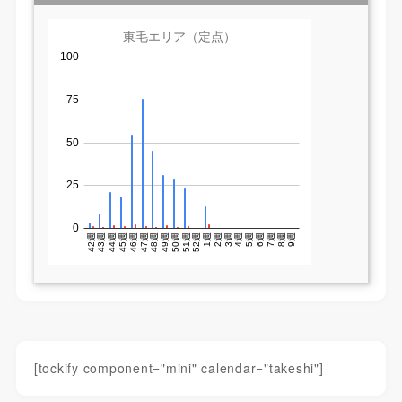
[tockify component="mini" calendar="takeshi"]