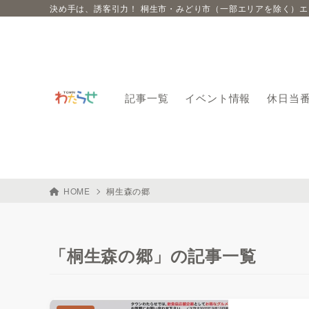
決め手は、誘客引力！ 桐生市・みどり市（一部エリアを除く）
記事一覧
イベント情報
休日当
HOME
桐生森の郷
「桐生森の郷」の記事一覧