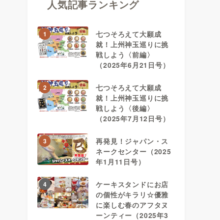
人気記事ランキング
七つそろえて大願成
1
就！上州神玉巡りに挑
戦しよう〈前編〉
（2025年6月21日号）
七つそろえて大願成
2
就！上州神玉巡りに挑
戦しよう〈後編〉
（2025年7月12日号）
再発見！ジャパン・ス
3
ネークセンター（2025
年1月11日号）
ケーキスタンドにお店
4
の個性がキラリ☆優雅
に楽しむ春のアフタヌ
ーンティー（2025年3