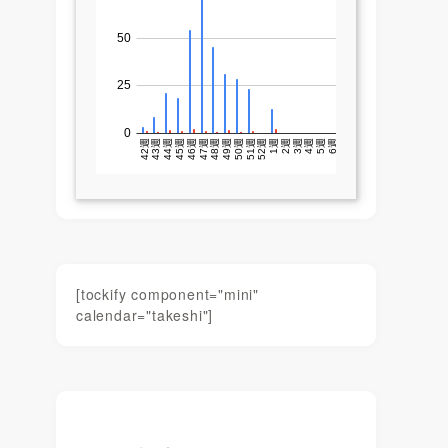
[tockify component="mini"
calendar="takeshi"]