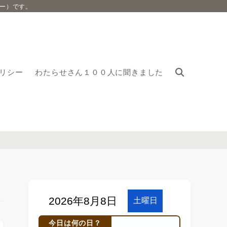
ー）です。
リシー
わたらせさん１００人に聞きました
今日は何の日？