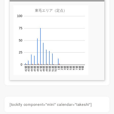
[tockify component="mini" calendar="takeshi"]