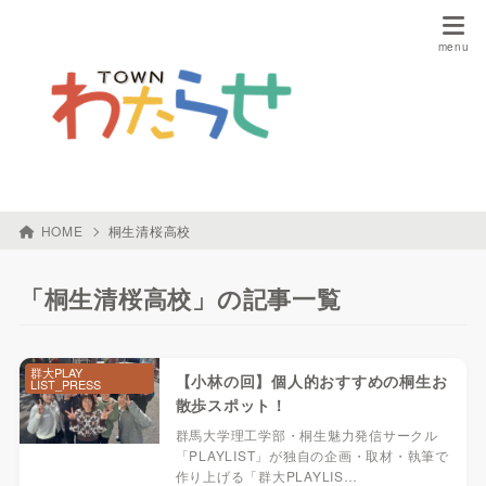
HOME
桐生清桜高校
「桐生清桜高校」の記事一覧
群大PLAY
【小林の回】個人的おすすめの桐生お
LIST_PRESS
散歩スポット！
群馬大学理工学部・桐生魅力発信サークル
「PLAYLIST」が独自の企画・取材・執筆で
作り上げる「群大PLAYLIS…