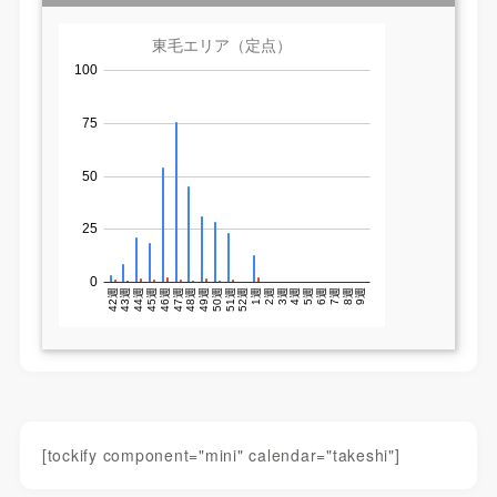
[tockify component="mini" calendar="takeshi"]