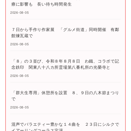
療に影響も 長い待ち時間発生
2026-08-05
７日から手作り作家展 「グルメ街道」同時開催 有鄰
館煉瓦蔵で
2026-08-05
「８」の３並び、令和８年８月８日 わ鐵、コラボで記
念鉄印 関東八十八カ所霊場第八番札所の光榮寺と
2026-08-05
「群大生専用」休憩所を設置 ８、９日の八木節まつり
で
2026-08-05
混声でバラエティー豊かな１４曲を ２３日にシルクで
イアーリングコーラス定演