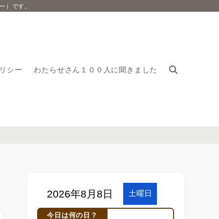
ー）です。
リシー
わたらせさん１００人に聞きました
今日は何の日？