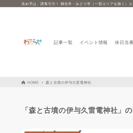
決め手は、誘客引力！ 桐生市・みどり市（一部エリアを除く）
記事一覧
イベント情報
休日当
HOME
森と古墳の伊与久雷電神社
「森と古墳の伊与久雷電神社」の