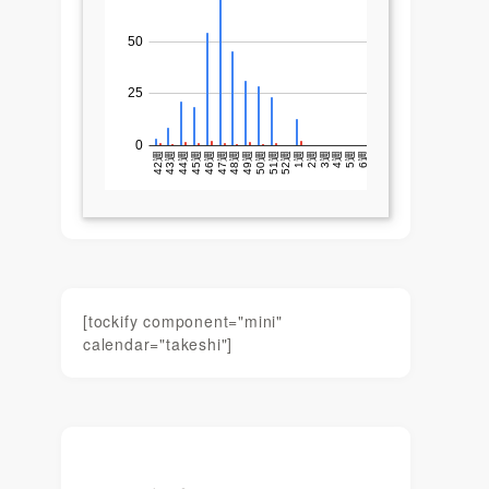
[tockify component="mini"
calendar="takeshi"]