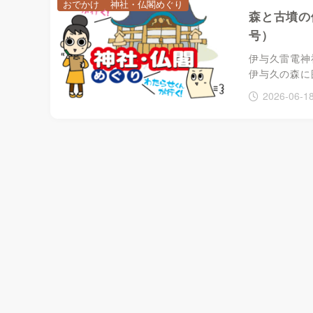
おでかけ
神社・仏閣めぐり
森と古墳の
号）
伊与久雷電神
伊与久の森に
2026-06-1