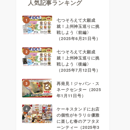
人気記事ランキング
七つそろえて大願成
1
就！上州神玉巡りに挑
戦しよう〈前編〉
（2025年6月21日号）
七つそろえて大願成
2
就！上州神玉巡りに挑
戦しよう〈後編〉
（2025年7月12日号）
再発見！ジャパン・ス
3
ネークセンター（2025
年1月11日号）
ケーキスタンドにお店
4
の個性がキラリ☆優雅
に楽しむ春のアフタヌ
ーンティー（2025年3