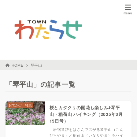
HOME
琴平山
「琴平山」の記事一覧
おでかけ
特集
桜とカタクリの開花も楽しみ♪琴平
山・稲荷山 ハイキング（2025年3月
15日号）
岩宿遺跡をはさんで広がる琴平山（こん
ぴらやま）と稲荷山（いなりやま）をハイ