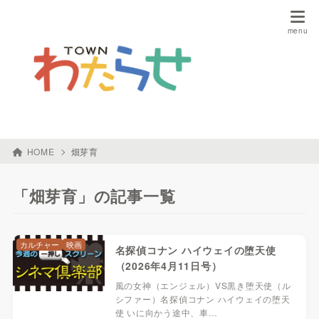
HOME
畑芽育
「畑芽育」の記事一覧
カルチャー
映画
名探偵コナン ハイウェイの堕天使
（2026年4月11日号）
風の女神（エンジェル）VS黒き堕天使（ル
シファー）名探偵コナン ハイウェイの堕天
使 いに向かう途中、車…